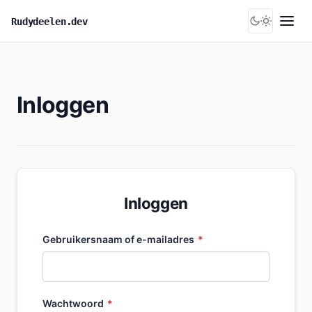
Skip
Rudydeelen.dev
to
Menu
content
Inloggen
Inloggen
Gebruikersnaam of e-mailadres
*
Wachtwoord
*