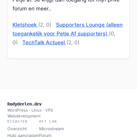
forum en meer..
Kletshoek
(2, 0)
Supporters Lounge (alleen
toegankelijk voor Petje Af supporters)
(0,
0)
TechTalk Actueel
(2, 0)
Rudydeelen.dev
WordPress · Linux · VPS ·
Webdevelopment
DIENSTEN
HET LAB
Overzicht
Microstream
Hulp aanvragen
Forum