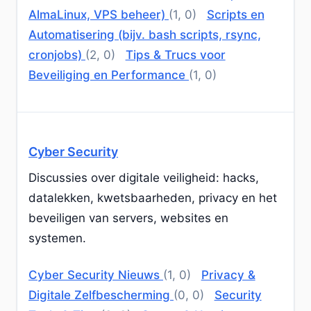
AlmaLinux, VPS beheer)
(1, 0)
Scripts en
Automatisering (bijv. bash scripts, rsync,
cronjobs)
(2, 0)
Tips & Trucs voor
Beveiliging en Performance
(1, 0)
Cyber Security
Discussies over digitale veiligheid: hacks,
datalekken, kwetsbaarheden, privacy en het
beveiligen van servers, websites en
systemen.
Cyber Security Nieuws
(1, 0)
Privacy &
Digitale Zelfbescherming
(0, 0)
Security