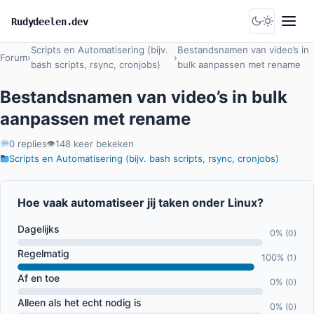
Skip
Rudydeelen.dev
to
Menu
content
Scripts en Automatisering (bijv.
Bestandsnamen van video’s in
Forum
›
›
bash scripts, rsync, cronjobs)
bulk aanpassen met rename
Bestandsnamen van video’s in bulk
aanpassen met rename
0 replies
148 keer bekeken
👁
Scripts en Automatisering (bijv. bash scripts, rsync, cronjobs)
Hoe vaak automatiseer jij taken onder Linux?
Dagelijks
0%
(0)
Regelmatig
100%
(1)
Af en toe
0%
(0)
Alleen als het echt nodig is
0%
(0)